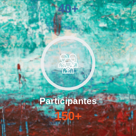
40
+
Participantes
150
+