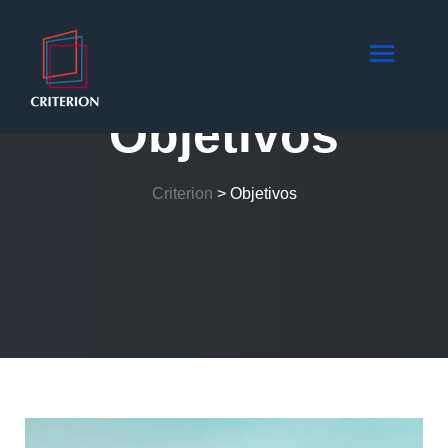
Objetivos
Criterion
>
Objetivos