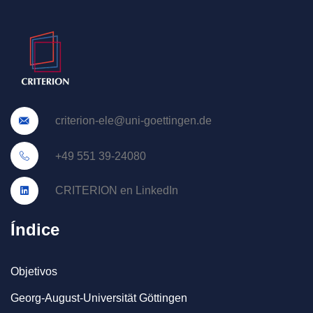
criterion-ele@uni-goettingen.de
+49 551 39-24080
CRITERION en LinkedIn
Índice
Objetivos
Georg-August-Universität Göttingen